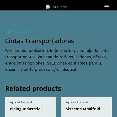
Ir
MAI
al
ME
contenido
Agroindustrial
Cintas Transportadoras
Ofrecemos fabricación, importación y montaje de cintas
transportadoras, ya sean de rodillos, cadenas, aéreas,
entre otras opciones. Soluciones confiables para la
eficiencia de tu proceso agroindustrial.
Related products
Agroindustrial
Agroindustrial
Piping Industrial
Sistema Manifold